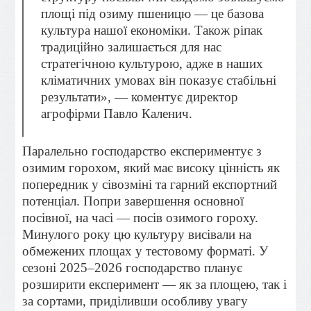
площі під озиму пшеницю — це базова
культура нашої економіки. Також ріпак
традиційно залишається для нас
стратегічною культурою, адже в наших
кліматичних умовах він показує стабільні
результати», — коментує директор
агрофірми Павло Каленич.
Паралельно господарство експериментує з
озимим горохом, який має високу цінність як
попередник у сівозміні та гарний експортний
потенціал. Попри завершення основної
посівної, на часі — посів озимого гороху.
Минулого року цю культуру висівали на
обмежених площах у тестовому форматі. У
сезоні 2025–2026 господарство планує
розширити експеримент — як за площею, так і
за сортами, приділивши особливу увагу