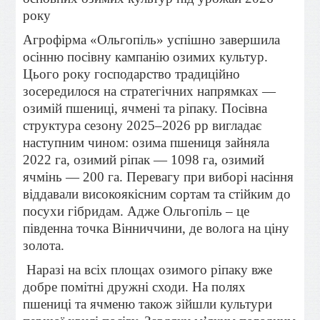
року
Агрофірма «Ольгопіль» успішно завершила
осінню посівну кампанію озимих культур.
Цього року господарство традиційно
зосередилося на стратегічних напрямках —
озимій пшениці, ячмені та ріпаку. Посівна
структура сезону 2025–2026 рр вигладає
наступним чином: озима пшениця зайняла
2022 га, озимий ріпак — 1098 га, озимий
ячмінь — 200 га. Перевагу при виборі насіння
віддавали високоякісним сортам та стійким до
посухи гібридам. Адже Ольгопіль – це
південна точка Вінниччини, де волога на ціну
золота.
Наразі на всіх площах озимого ріпаку вже
добре помітні дружні сходи. На полях
пшениці та ячменю також зійшли культури