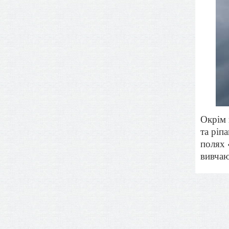
Окрім 
та ріп
полях 
вивчаю