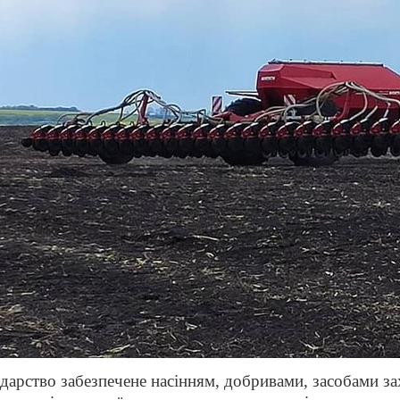
дарство забезпечене насінням, добривами, засобами за