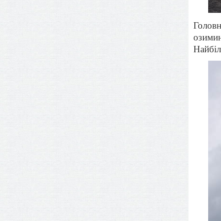
Головн
озимин
Найбіл