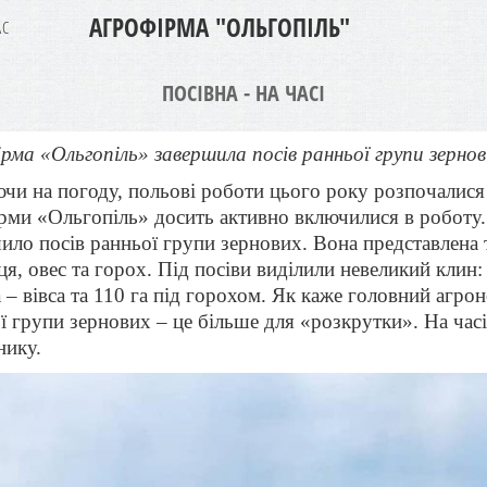
АГРОФІРМА "ОЛЬГОПІЛЬ"
АС
ПОСІВНА - НА ЧАСІ
рма «Ольгопіль» завершила посів ранньої групи зернових
чи на погоду, польові роботи цього року розпочалися
рми «Ольгопіль» досить активно включилися в роботу.
ило посів ранньої групи зернових. Вона представлена 
я, овес та горох. Під посіви виділили невеликий клин:
га – вівса та 110 га під горохом. Як каже головний агро
ї групи зернових – це більше для «розкрутки». На часі
нику.