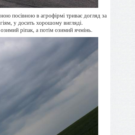
ною посівною в агрофірмі триває догляд за
огіям, у досить хорошому вигляді.
озимий ріпак, а потім озимий ячмінь.