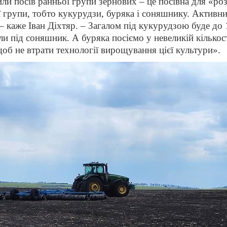
ли посів ранньої групи зернових – це посівна для «роз
ї групи, тобто кукурудзи, буряка і соняшнику. Актив
 – каже Іван Діхтяр. – Загалом під кукурудзою буде д
ли під соняшник. А буряка посіємо у невеликій кількос
щоб не втрати технології вирощування цієї культури».