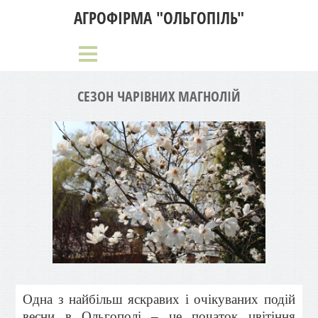
АГРОФІРМА "ОЛЬГОПІЛЬ"
СЕЗОН ЧАРІВНИХ МАГНОЛІЙ
Одна з найбільш яскравих і очікуваних подій
весни в Ольгополі – це початок цвітіння