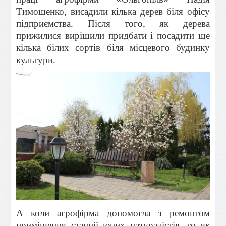
Тимошенко, висадили кілька дерев біля офісу
підприємства. Після того, як дерева
прижилися вирішили придбати і посадити ще
кілька білих сортів біля місцевого будинку
культури.
А коли агрофірма допомогла з ремонтом
приміщення станції юних натуралістів, то як