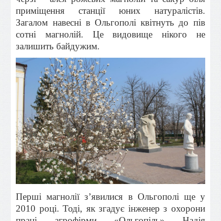
приміщення станції юних натуралістів.
Загалом навесні в Ольгополі квітнуть до пів
сотні магнолій. Це видовище нікого не
залишить байдужим.
Перші магнолії з’явилися в Ольгополі ще у
2010 році. Тоді, як згадує інженер з охорони
праці агрофірми «Ольгопіль» Надія