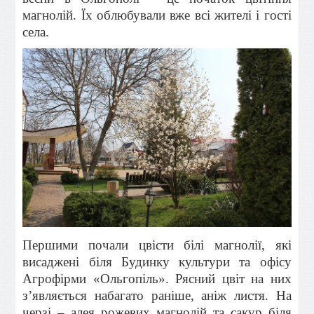
магнолій. Їх облюбували вже всі жителі і гості
села.
Першими почали цвісти білі магнолії, які
висаджені біля Будинку культури та офісу
Агрофірми «Ольгопіль». Рясний цвіт на них
з’являється набагато раніше, аніж листя. На
черзі – алея рожевих магнолій та сакур біля