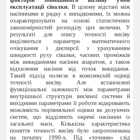
експлуатації сівалки.
В цілому відстані між
насінинами в рядку є випадковими, їх можна
охарактеризувати на основі статистичних
закономірностей розподілу цих величин. У
результаті для опису точності висіву
виділяються параметри математичного
очікування і дисперсії з урахуванням
швидкості руху сівалки, часових проміжків
між викиданнями насінин апаратом, а також
відхилення насіння від точок викидання.
Такий під­хід полягає в комплексній оцінці
точності висіву. Але встановлені
функціональні залежності між параметрами
внутрішньої структури висівної системи й
вихідними параметрами її роботи відкривають
можливість порівняльної оцінки як дозуючих
систем, що відділяють окремі насінини із
загальної маси. Кількісна характеристика
поняття точності висіву було запропонована
на початку 1990-х. Під «точним» слід