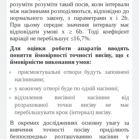
розуміти розуміти такий посів, коли інтервали
між насінинами розподіляються, відповідно до
нормального закону, з параметрами x і 2b.
При цьому середнє значення інтервалу має
відповідати умові x ≥ 6b. Тоді коефіцієнт
варіації не перебільшує ≤16,7%.
Для оцінки роботи апаратів вводять
поняття ймовірності точності висіву, що є
ймовірністю виконання умов:
присмоктувальні отвори будуть заповнені
насінинами;
у кожному отворі буде по одній насі­нині;
відхилення висівної насінини від
розрахованої точки висіву не має
перебільшувати крок (інтервал) висіву.
В окремих дослідженнях основну увагу за
вивчення точності посіву приділяють
безпосередньо розташуванню насінин у