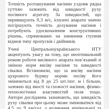
Точність розташування насінин уздовж рядка
суттєво залежить від швидкості руху
посівного агрегату. За швидкостей, що
перевищують 0,3 м/с, існуючі апарати значно
погіршують точність дозування насіння і
потребують удосконалення конструктивних
рішень, спрямованих на зниження ступеня
відмов типу пропусків і двійників.
Учені Центральноукраїнського НТУ
акцентують увагу на тому, що неоптимальний
режим роботи висівного апарата пов’язаний зі
зміною норм висіву насіння та швидкості
сівалки. Встановили, що за висіву насіння
цукрового буряку норми посіву його
змінюються від 8 до 25 шт./пог. м і більше,
залежно від якості та схожості насіння, фізико-
технологічних властивостей поля тощо.
Автори досліджень зазначають, що швидкість
руху сівалки при цьому може змінюватися від
4,5 до 9 км/год, а коливання мінімальної та