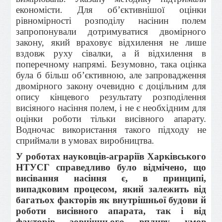
економісти. Для об’єктивнішої оцінки
рівномір­ності розподілу насінин полем
запропонували дотримуватися двомірного
закону, який враховує відхилення не лише
вздовж руху сівалки, а й відхилення в
поперечному напрямі. Безумовно, така оцінка
була б більш об’єктивною, але запровадження
двомірного закону очевидно є доцільним для
опису кінцевого результату розподілення
висіяного насіння полем, і не є необхідним для
оцін­ки роботи тільки висівного апарату.
Водночас використання такого підходу не
сприймали в умовах виробництва.
У роботах науковців-аграріїв Харківського
НТУСГ справедливо було відмічено, що
висівання насіння є, в принципі,
випадковим процесом, який залежить від
багатьох факторів як внутрішньої будови й
роботи висівного апарата, так і від
факторів зовнішнього впливу умов