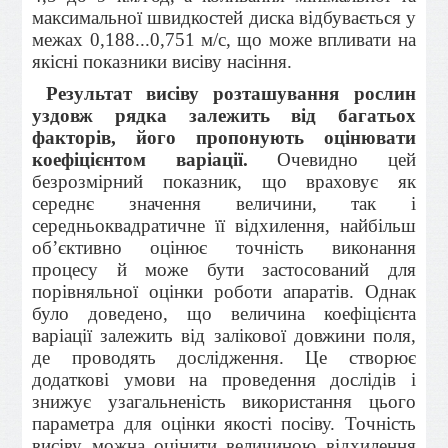
максимальної швидкостей диска відбувається у
межах 0,188...0,751 м/с, що може впливати на
якісні показники висіву насіння.
Результат висіву розташування рослин
уздовж рядка залежить від багатьох
факторів, його пропонують оцінювати
коефіцієнтом варіа­ції.
Очевидно цей
безрозмірний показник, що враховує як
середнє значення величини, так і
середньоквадратичне її відхилення, найбільш
об’єктивно оці­нює точність виконання
процесу й може бути застосований для
порівняльної оцінки роботи апаратів. Однак
було доведено, що величина коефіцієнта
варіації залежить від залікової довжини поля,
де проводять дослідження. Це створює
додаткові умови на проведення дослідів і
знижує узагальненість використання цього
параметра для оцінки якості посіву. Точність
висіву можна оцінити величиною відхилення