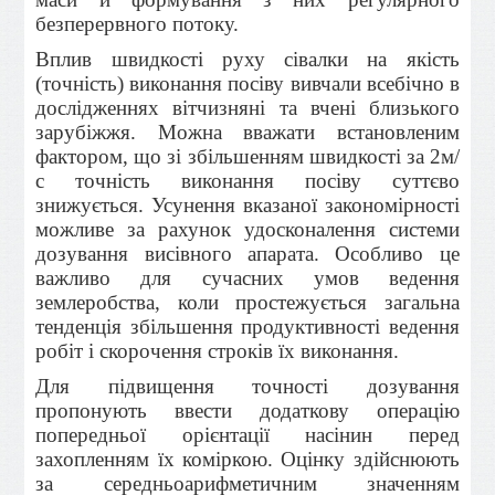
безперервного потоку.
Вплив швидкості руху сівалки на якість
(точність) виконання посіву вивчали всебічно в
дослідженнях вітчизняні та вчені близького
зарубіжжя. Можна вважати встановленим
фактором, що зі збільшенням швидкості за 2м/
с точність виконання посіву суттєво
знижується. Усунення вказаної закономірності
можливе за рахунок удосконалення системи
дозування висівного апарата. Особливо це
важливо для сучасних умов ведення
землеробства, коли простежується загальна
тенденція збільшення продуктивності ведення
робіт і скорочення строків їх виконання.
Для підвищення точності дозування
пропонують ввести додаткову операцію
попередньої орієнтації насінин перед
захопленням їх коміркою. Оцінку здійснюють
за середньоарифметичним значенням