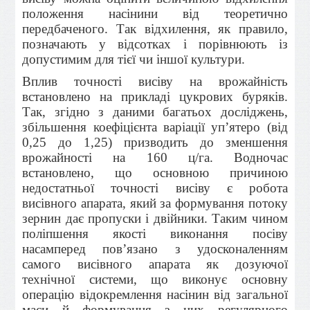
положення насінини від теоретично
передбаченого. Так відхилення, як правило,
позначають у відсотках і порівнюють із
допустимим для тієї чи іншої культури.
Вплив точності висіву на врожайність
встановлено на прикладі цукрових буряків.
Так, згідно з даними багатьох досліджень,
збільшення коефіцієнта варіації уп’ятеро (від
0,25 до 1,25) призводить до зменшення
врожайності на 160 ц/га. Водночас
встановлено, що основною причиною
недостатньої точності висіву є робота
висівного апарата, який за формування потоку
зернин дає пропуски і двійники. Таким чином
поліпшення якості виконання посіву
насамперед пов’язано з удосконаленням
самого висівного апарата як дозуючої
технічної системи, що виконує основну
операцію відокремлення насі­нин від загальної
маси й формування з них регулярного