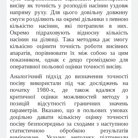
висіву як точність у розподілі насінин уздовж
напряму руху. Для цього довільну довжину
смуги розділяють на окремі дільники з певною
кіль­кістю насінин, які потрапили в них.
Окремо підраховують відносну кількість
насінин на ділянці. Така методика дає змогу
кількісно оцінити точність роботи висівних
апаратів, порівнювати їх між собою за цим
показником, однак є дещо громіздкою для
оперативної польової оцінки точності висіву.
Аналогічний підхід до визначення точності
посіву використали під час досліджень на
початку 1980-х, де також вдалися до
критичної оцінки можливостей методу з
позицій відсутності граничних значень
параметрів. Вказано, що в польових умовах
доцільно давати кіль­кісну оцінку точності
посіву безпосередньо за сходами з наступною
статистичною обробкою результатів
вимірювань. Указану методику підтримали