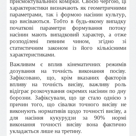
присмоктувальнної комірки. Своєю чергою, ці
характеристики визначають як геометричними
параметрами, так і формою насінин культур,
що висіваються. Тобто в будь-якому випадку
початкові параметри формування потоку
насінин мають випадковий характер, а отже
розподілені певним чином, згідно зі
статистичним законом із його кількісними
характеристиками.
Важливим є вплив кінематичних режимів
дозування на точність виконання посіву.
Зафіксовано, що, крім вказаних факторів
впливу на точність висіву, важливу роль
відіграє розкочування окремих насінин по дну
борозни. Зафіксували, що це стало однією з
причин того, що сівалки точного висіву не
виконують нормативів щодо точності висіву, а
для насіння кукурудзи за 90% нормі
виконання точності висіву вона фактично
укладається лише на третину.