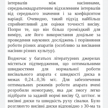
інтервалів між насінинами,
середньоквадратичним відхиленням інтервалів
від середнього значення і за коефіцієнтом
варіації. Очевидно, такий підхід найбільш
сприйнятливий для оцінки точності висіву.
Попри те, що він більш громіздкий для
виміру, але його використання доцільне за
проведення наукових досліджень і порівняння
роботи різних апаратів (особливо за висівання
насінин різних культур).
Водночас у багатьох літературних джерелах
містяться підтвердження, що оптимальними
швидкостями для нормальної роботи
висівального апарата є швидкості диска в
межах 0,24...0,36 м/с. Для забезпечення
оптимальних режимів роботи апарата вчені
розробили номограму, яка дає змогу легко
підібрати за заданій нормі висіву Q, шт/пог. м
висівні диски та швидкість руху сівалки. Було
розглянуто висівні диски відповідно з 30-ма та