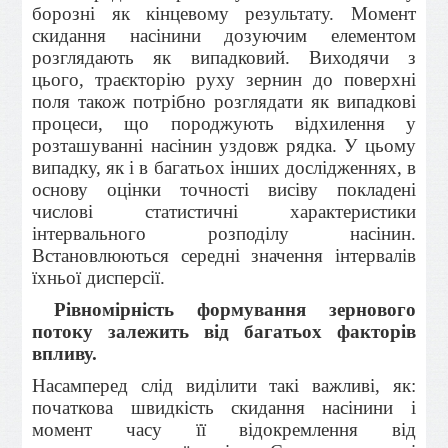
борозні як кінцевому результату. Момент
скидання насінини дозуючим елементом
розглядають як випадковий. Виходячи з
цього, траєкторію руху зернин до поверхні
поля також потрібно розглядати як випадкові
процеси, що породжують відхилення у
розташуванні насінин уздовж рядка. У цьому
випадку, як і в багатьох інших дослідженнях, в
основу оцінки точності висіву покладені
числові статистичні характеристики
інтервального розподілу насінин.
Встановлюються середні значення інтервалів
їхньої дисперсії.
Рівномірність формування зернового
потоку залежить від багатьох факторів
впливу.
Насамперед слід виділити такі важливі, як:
початкова швид­кість скидання насінини і
момент часу її відокремлення від