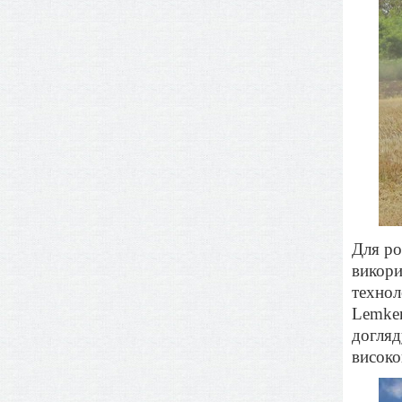
Для ро
викори
технол
Lemken
догляд
високо