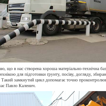
ю, що в нас створена хороша матеріально-технічна ба
технікою для підготовки ґрунту, посіву, догляду, збир
. Такий замкнутий цикл допомагає точно проконтролюв
чає Павло Каленич.