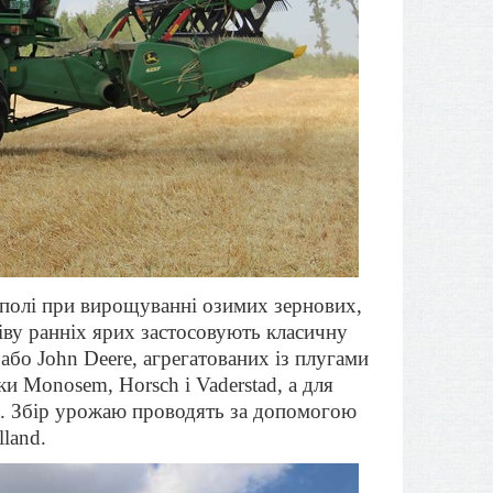
гополі при вирощуванні озимих зернових,
іву ранніх ярих застосовують класичну
бо John Deere, агрегатованих із плугами
ки Monosem, Horsch i Vaderstad, а для
di. Збір урожаю проводять за допомогою
land.