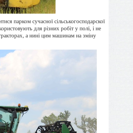
ися парком сучасної сільськогосподарскої
ористовують для різних робіт у полі, і не
тракторах, а нині цим машинам на зміну