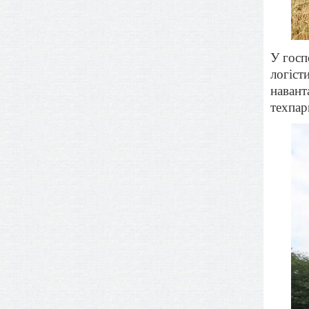
У госп
логіст
навант
техпар