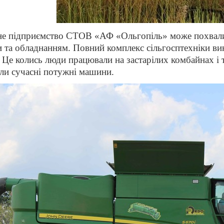
е підприємство СТОВ «АФ «Ольгопіль» може похвалит
и та обладнанням. Повний комплекс сільгосптехніки вик
. Це колись люди працювали на застарілих комбайнах і 
и сучасні потужні машини.