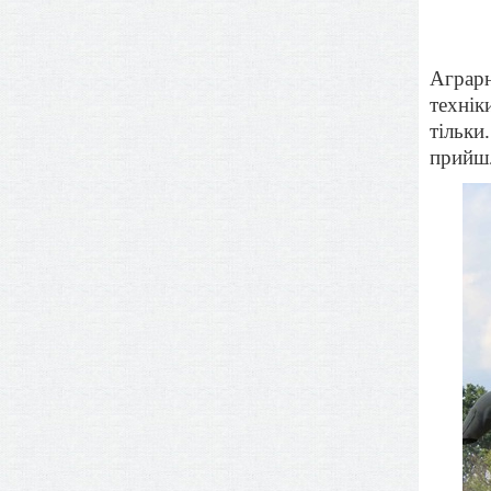
Аграрн
технік
тільки
прийшл