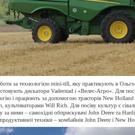
боти за технологією mini-till, яку практикують в Оль
стовують дискатори Vaderstad і «Велес-Агро». Для пос
огію і працюють за допомогою тракторів New Holland а
, культиваторами Will Rich. Для посіву культур є сівал
у за ними – самохідні обприскувачі John Deere та Har
продуктивної техніки – комбайнів John Deere і New Hol