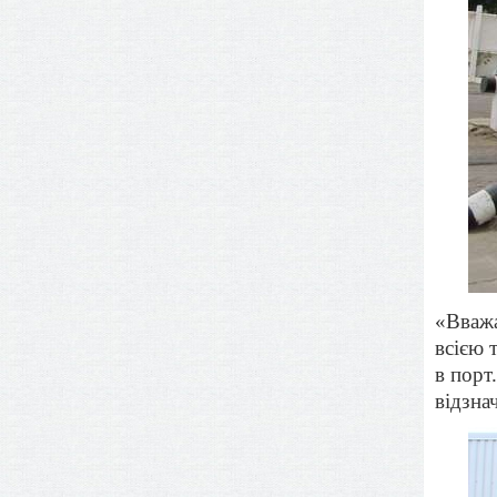
«Вважа
всією 
в порт
відзна